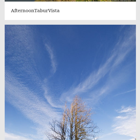
AfternoonTaburVista