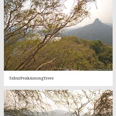
TaburPeakAmongTrees