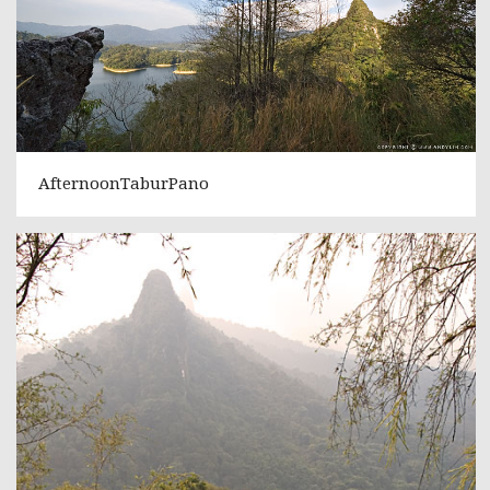
AfternoonTaburPano