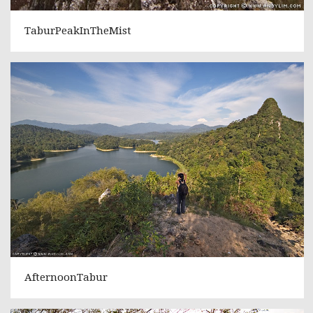
TaburPeakInTheMist
AfternoonTabur