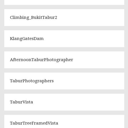
Climbing_BukitTabur2
KlangGatesDam
AfternoonTaburPhotographer
TaburPhotographers
TaburVista
TaburTreeFramedVista