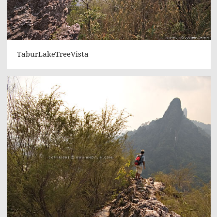
TaburLakeTreeVista