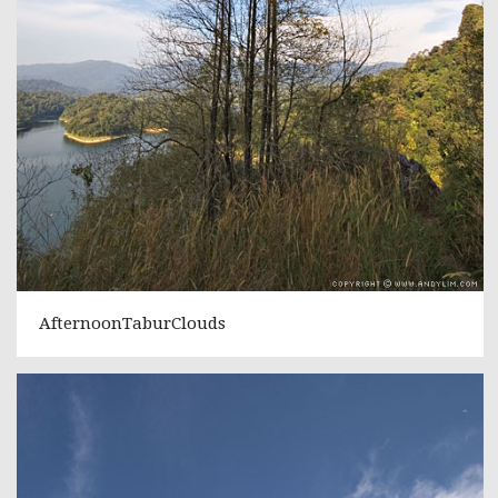
AfternoonTaburClouds